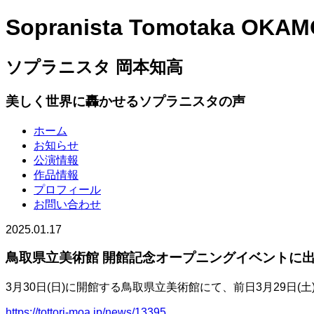
Sopranista Tomotaka OKA
ソプラニスタ 岡本知高
美しく世界に轟かせるソプラニスタの声
ホーム
お知らせ
公演情報
作品情報
プロフィール
お問い合わせ
2025.01.17
鳥取県立美術館 開館記念オープニングイベントに
3月30日(日)に開館する鳥取県立美術館にて、前日3月29
https://tottori-moa.jp/news/13395